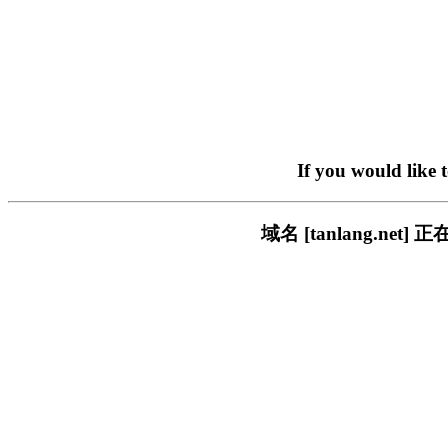
If you would like 
域名 [tanlang.n