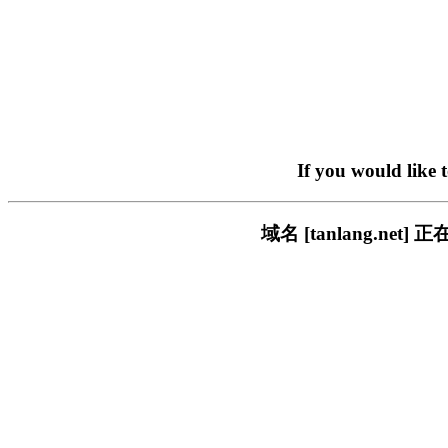
If you would like 
域名 [tanlang.n